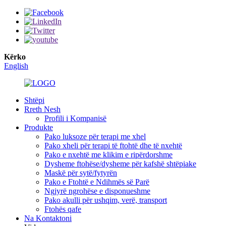
Kërko
English
Shtëpi
Rreth Nesh
Profili i Kompanisë
Produkte
Pako luksoze për terapi me xhel
Pako xheli për terapi të ftohtë dhe të nxehtë
Pako e nxehtë me klikim e ripërdorshme
Dysheme ftohëse/dysheme për kafshë shtëpiake
Maskë për sytë/fytyrën
Pako e Ftohtë e Ndihmës së Parë
Ngjyrë ngrohëse e disponueshme
Pako akulli për ushqim, verë, transport
Ftohës qafe
Na Kontaktoni