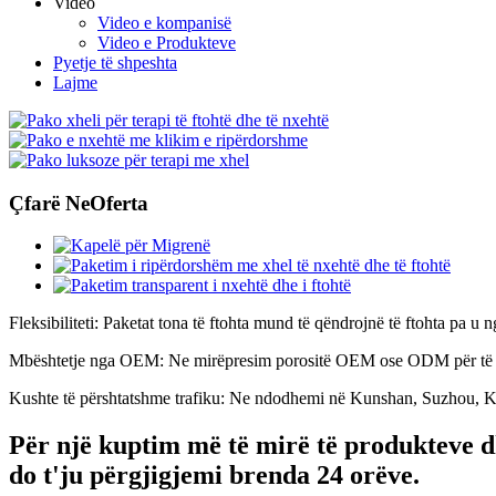
Video
Video e kompanisë
Video e Produkteve
Pyetje të shpeshta
Lajme
Çfarë Ne
Oferta
Fleksibiliteti: Paketat tona të ftohta mund të qëndrojnë të ftohta pa u
Mbështetje nga OEM: Ne mirëpresim porositë OEM ose ODM për të për
Kushte të përshtatshme trafiku: Ne ndodhemi në Kunshan, Suzhou, Kinë
Për një kuptim më të mirë të produkteve dh
do t'ju përgjigjemi brenda 24 orëve.