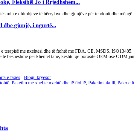
ke, Fleksibël Jo i Rrjedhshëm...
 dhe gjunjë, i ngurtë...
at e terapisë me nxehtësi dhe të ftohtë me FDA, CE, MSDS, ISO13485.
te të besueshme për klientët tanë, kështu që porositë OEM ose ODM janë
rta e faqes
-
Blogu kryesor
tohtë
,
Paketim me xhel të nxehtë dhe të ftohtë
,
Paketim akulli
,
Pako e f
ohta