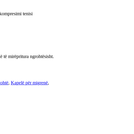
 të mirëpritura ngrohtësisht.
tohtë
,
Kapelë për migrenë
,