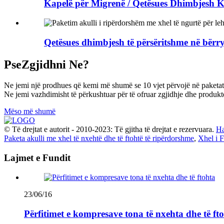
Kapelë për Migrenë / Qetësues Dhimbjesh Ko
Qetësues dhimbjesh të përsëritshme në bërryl
Pse
Zgjidhni Ne?
Ne jemi një prodhues që kemi më shumë se 10 vjet përvojë në paket
Ne jemi vazhdimisht të përkushtuar për të ofruar zgjidhje dhe produk
Mëso më shumë
© Të drejtat e autorit - 2010-2023: Të gjitha të drejtat e rezervuara.
Ha
Paketa akulli me xhel të nxehtë dhe të ftohtë të ripërdorshme
,
Xhel i F
Lajmet e Fundit
23/06/16
Përfitimet e kompresave tona të nxehta dhe të ft