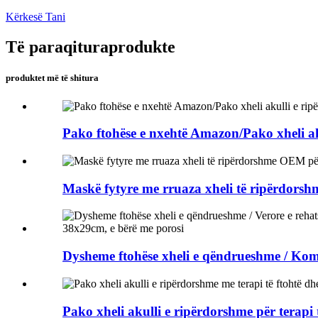
Kërkesë Tani
Të paraqitura
produkte
produktet më të shitura
Pako ftohëse e nxehtë Amazon/Pako xheli ak
Maskë fytyre me rruaza xheli të ripërdorshm
Dysheme ftohëse xheli e qëndrueshme / Komod
Pako xheli akulli e ripërdorshme për terapi t