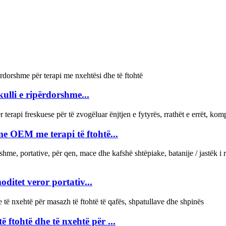
ulli e ripërdorshme...
e OEM me terapi të ftohtë...
itet veror portativ...
ë ftohtë dhe të nxehtë për ...