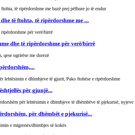
dhe të ftohta, të ripërdorshme me ...
shme dhe të ripërdorshme për verë/birrë
ipërdorshëm,...
htjellës për gjunjë...
përdorshëm, për dhëmbët e pjekurisë...