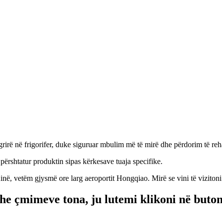
 ngrirë në frigorifer, duke siguruar mbulim më të mirë dhe përdorim të re
shtatur produktin sipas kërkesave tuaja specifike.
, vetëm gjysmë ore larg aeroportit Hongqiao. Mirë se vini të vizitoni 
e çmimeve tona, ju lutemi klikoni në buton