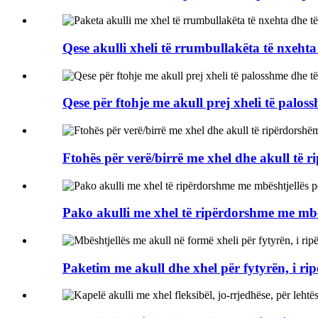
Qese akulli xheli të rrumbullakëta të nxehta 
Qese për ftohje me akull prej xheli të palos
Ftohës për verë/birrë me xhel dhe akull të r
Pako akulli me xhel të ripërdorshme me mbës
Paketim me akull dhe xhel për fytyrën, i ri