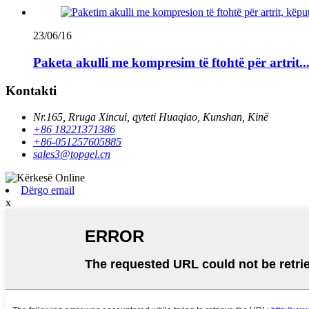
23/06/16
Paketa akulli me kompresim të ftohtë për artrit..
Kontakti
Nr.165, Rruga Xincui, qyteti Huaqiao, Kunshan, Kinë
+86 18221371386
+86-051257605885
sales3@topgel.cn
Dërgo email
x