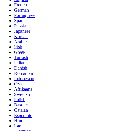
French
German
Portuguese
Spanish
Russian
Japanese
Korean
Arabic
Irish
Greek
Turkish
Italian
Danish
Romanian
Indonesian
Czech
Afrikaans
Swedish
Polish
Basque
Catalan
Esperanto
Hindi
Lao